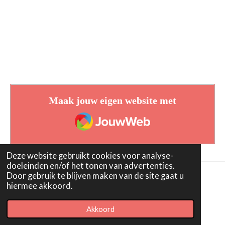
Maak jouw eigen website met
JouwWeb
Deze website gebruikt cookies voor analyse-
doeleinden en/of het tonen van advertenties.
Door gebruik te blijven maken van de site gaat u
hiermee akkoord.
© 2023 - 2026 OrgaandonatieAlert
Powered by
JouwWeb
Akkoord