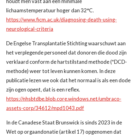
houdt men vast aan een minimale
lichaamstemperatuur hoger dan 32°C.
https://www.ficm.ac.uk/diagnosing-death-using-
neurological-criteria
De Engelse Transplantatie Stichting waarschuwt aan
het verplegende personeel dat donoren die dood zijn
verklaard conform de hartstilstand methode (*DCD-
methode) weer tot leven kunnen komen. In deze
publicatie lezen we ook dat het normaal is als een dode
zijn ogen opent, dat is een reflex.
https://nhsbtdbe.blob.core.windows.net/umbraco-
assets-corp/34612/mpd1043.pdf
In de Canadese Staat Brunswick is sinds 2023 in de
Wet op orgaandonatie (artikel 17) opgenomen dat