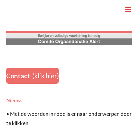
.
Ga
direct
naar
de
hoofdinhoud
Nieuws
Contact
(klik hier)
Nieuws
• Met de woorden in rood is er naar onderwerpen door
te klikken