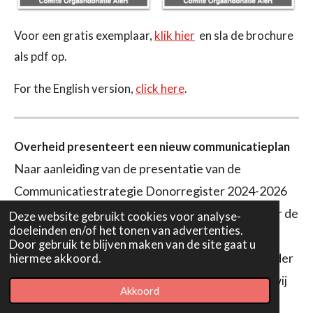
Voor een gratis exemplaar,
klik hier
en sla de brochure
als pdf op.
For the English version,
click here
.
Overheid presenteert een nieuw communicatieplan
Naar aanleiding van de presentatie van de
Communicatiestrategie Donorregister 2024-2026
heeft ons Comité een zienswijze ingezonden naar de
Deze website gebruikt cookies voor analyse-
doeleinden en/of het tonen van advertenties.
Minister VWS. Wij zijn van mening dat er aan de
Door gebruik te blijven maken van de site gaat u
communicatie rond dit onderwerp het een en ander
hiermee akkoord.
verbeterd kan en verbeterd moet.
Ook plaatsen wij
Akkoord
vraagtekens bij de dubbele belangen van de