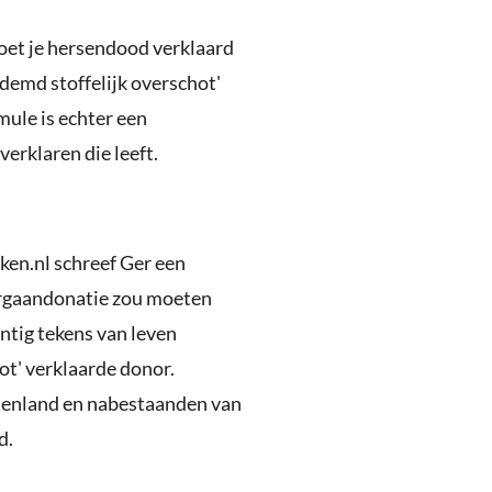
oet je hersendood verklaard
demd stoffelijk overschot'
mule is echter een
erklaren die leeft.
ken.nl schreef Ger een
 orgaandonatie zou moeten
intig tekens van leven
ot' verklaarde donor.
uitenland en nabestaanden van
d.