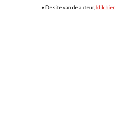
• De site van de auteur,
klik
hier
.