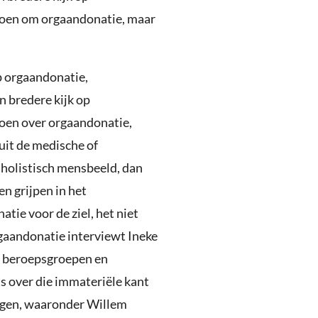
 doen om orgaandonatie, maar
p orgaandonatie,
n bredere kijk op
doen over orgaandonatie,
uit de medische of
 holistisch mensbeeld, dan
n grijpen in het
tie voor de ziel, het niet
gaandonatie interviewt Ineke
e beroepsgroepen en
ts over die immateriële kant
ggen, waaronder Willem