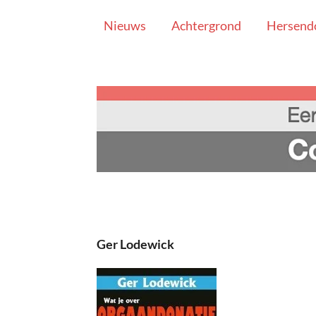
Ga
.
Nieuws
Achtergrond
Hersend
direct
naar
de
hoofdinhoud
Ger Lodewick