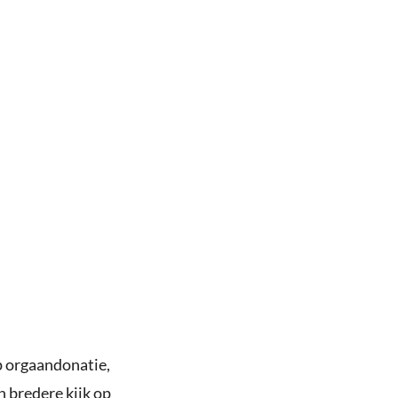
p orgaandonatie,
 bredere kijk op